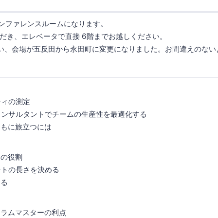
c カンファレンスルームになります。
だき、エレベータで直接 6階までお越しください。
い、会場が五反田から永田町に変更になりました。お間違えのない
ティの測定
ムコンサルタントでチームの生産性を最適化する
ともに旅立つには
)
ムの役割
ントの長さを決める
知る
クラムマスターの利点