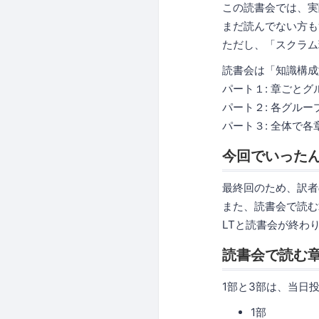
この読書会では、実
まだ読んでない方も
ただし、「スクラム
読書会は「知識構成
パート１: 章ごと
パート２: 各グル
パート３: 全体で
今回でいった
最終回のため、訳者
また、読書会で読む
LTと読書会が終わ
読書会で読む
1部と3部は、当日
1部