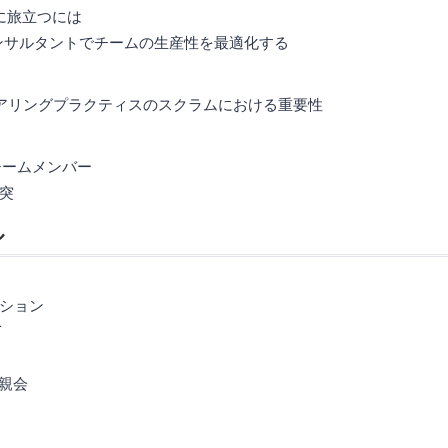
に旅立つには
ンサルタントでチームの生産性を最適化する
ニアリングプラクティスのスクラムにおける重要性
チームメンバー
衝突
ル
クション
T
懇親会