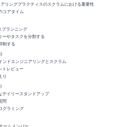
ジニアリングプラクティスのスクラムにおける重要性
ムのコアタイム
ースプランニング
ーリーやタスクを分割する
を抑制する
)
ステインドエンジニアリングとスクラム
リントレビュー
えり
)
的なデイリースタンドアップ
質問
プログラミング
)
いチームメンバー