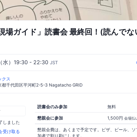
現場ガイド」読書会 最終回！(読んでな
（水）19:30 - 22:30
JST
ックス
京都千代田区平河町2-5-3 Nagatacho GRID
読書会のみ参加
無料
む
懇親会に参加
1,500円
会場払
了しました
懇親会費は、あくまで予定です。ピザ、ビール、ソ
を受け取る
加者で割り勘にします。